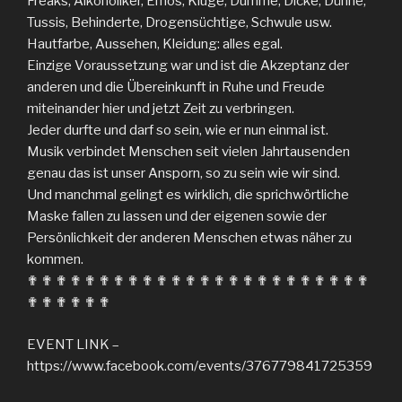
Freaks, Alkoholiker, Emos, Kluge, Dumme, Dicke, Dünne,
Tussis, Behinderte, Drogensüchtige, Schwule usw.
Hautfarbe, Aussehen, Kleidung: alles egal.
Einzige Voraussetzung war und ist die Akzeptanz der
anderen und die Übereinkunft in Ruhe und Freude
miteinander hier und jetzt Zeit zu verbringen.
Jeder durfte und darf so sein, wie er nun einmal ist.
Musik verbindet Menschen seit vielen Jahrtausenden
genau das ist unser Ansporn, so zu sein wie wir sind.
Und manchmal gelingt es wirklich, die sprichwörtliche
Maske fallen zu lassen und der eigenen sowie der
Persönlichkeit der anderen Menschen etwas näher zu
kommen.
✟ ✟ ✟ ✟ ✟ ✟ ✟ ✟ ✟ ✟ ✟ ✟ ✟ ✟ ✟ ✟ ✟ ✟ ✟ ✟ ✟ ✟ ✟ ✟
✟ ✟ ✟ ✟ ✟ ✟
EVENT LINK –
https://www.facebook.com/events/376779841725359