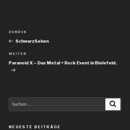
Beitragsnavigation
Vorheriger
ZURÜCK
Beitrag
SchwarzSehen
Nächster
WEITER
Beitrag
Paranoid X – Das Metal + Rock Event in Bielefeld.
Suche
Suche
nach:
NEUESTE BEITRÄGE