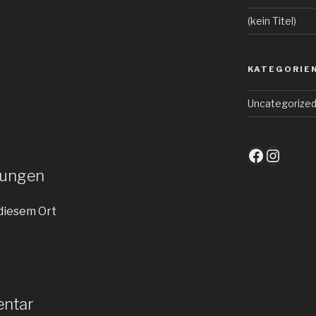
(kein Titel)
KATEGORIE
Uncategorize
Faceboo
Insta
tungen
diesem Ort
entar